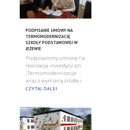
PODPISANIE UMOWY NA
TERMOMODERNIZACJĘ
SZKOŁY PODSTAWOWEJ W
JEŻEWIE
Podpisaliśmy umowę na
realizację inwestycji pn.
„Termomodernizacja
wraz z wymianą źródła i...
CZYTAJ DALEJ