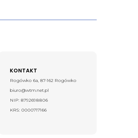
KONTAKT
Rogówko 6a, 87-162 Rogówko
biuro@wtm.net.pl
NIP:
8792698806
KRS:
0000717166