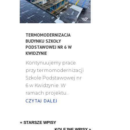
TERMOMODERNIZACJA
BUDYNKU SZKOŁY
PODSTAWOWEJ NR 6 W
KWIDZYNIE
Kontynuujemy prace
przy termomodernizacji
Szkole Podstawowej nr
6 w Kwidzynie. W
ramach projektu...
CZYTAJ DALEJ
« STARSZE WPISY
KOLEJNE WPISY »