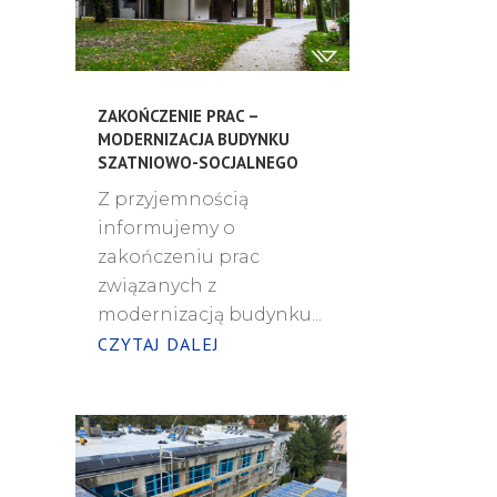
ZAKOŃCZENIE PRAC –
MODERNIZACJA BUDYNKU
SZATNIOWO-SOCJALNEGO
Z przyjemnością
informujemy o
zakończeniu prac
związanych z
modernizacją budynku...
CZYTAJ DALEJ