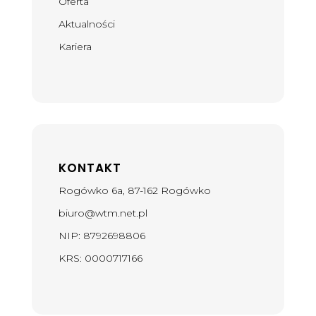
Oferta
Aktualności
Kariera
KONTAKT
Rogówko 6a, 87-162 Rogówko
biuro@wtm.net.pl
NIP:
8792698806
KRS:
0000717166